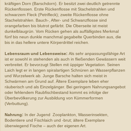
kräftigen Dorn (Barschdorn). Er besitzt zwei deutlich getrennte
Rückenflossen. Erste Rückenflosse mit Stachelstrahlen und
schwarzem Fleck (Petrifleck); zweite Rückenflosse ohne
Stachelstrahlen. Bauch-, After- und Schwanzflosse sind
orangefarben bis blutrot gefärbt. Die Oberseite ist meist
dunkelblaugrün. Vom Rücken gehen als auffälligstes Merkmal
fünf bis neun dunkle manchmal gegabelte Querbinden aus, die
bis in das hellere untere Körperdrittel reichen.
Lebensraum und Lebensweise:
Als sehr anpassungsfähige Art
ist er sowohl in stehenden als auch in fließenden Gewässern weit
verbreitet. Er bevorzugt Stellen mit üppiger Vegetation. Seinen
Laich legt er in langen spiralartigen Schnüren an Wasserpflanzen
und Wurzelwerk ab. Junge Barsche halten sich meist in
Schwärmen am Grund auf. Ältere Exemplare leben eher
räuberisch und als Einzelgänger. Bei geringem Nahrungsangebot
oder fehlendem Raubfischbestand kommt es infolge der
Überbevölkerung zur Ausbildung von Kümmerformen
(Verbuttung).
Nahrung:
In der Jugend Zooplankton, Wasserinsekten,
Bodentiere und Fischlaich und -brut; ältere Exemplare
überwiegend Fische – auch der eigenen Art.